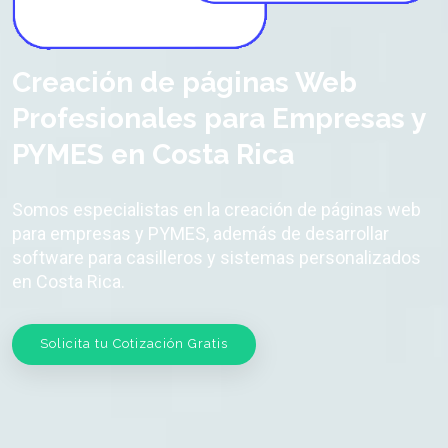
Creación de páginas Web
Profesionales para Empresas y
PYMES en Costa Rica
Somos especialistas en la creación de páginas web
para empresas y PYMES, además de desarrollar
software para casilleros y sistemas personalizados
en Costa Rica.
Solicita tu Cotización Gratis